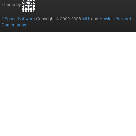
Theme by
DSpace Software
Copyright © 2002-2008
MIT
and
Hewlett-Packard
-
Comentarios