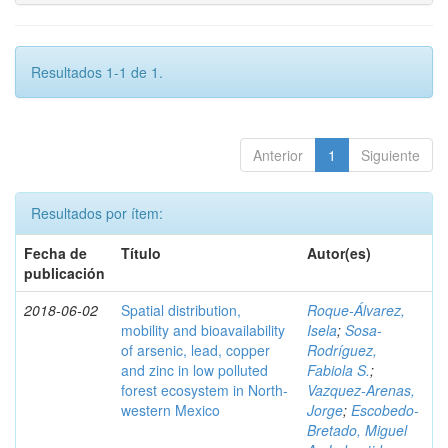
Resultados 1-1 de 1.
Anterior
1
Siguiente
Resultados por ítem:
Fecha de
Título
Autor(es)
publicación
2018-06-02
Spatial distribution,
Roque-Álvarez,
mobility and bioavailability
Isela
;
Sosa-
of arsenic, lead, copper
Rodríguez,
and zinc in low polluted
Fabiola S.
;
forest ecosystem in North-
Vazquez-Arenas,
western Mexico
Jorge
;
Escobedo-
Bretado, Miguel