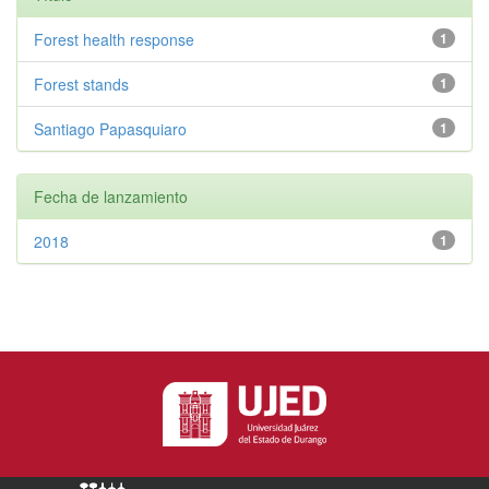
Forest health response
1
Forest stands
1
Santiago Papasquiaro
1
Fecha de lanzamiento
2018
1