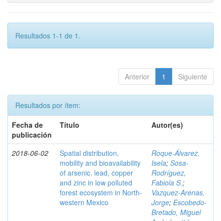
Resultados 1-1 de 1.
Anterior
1
Siguiente
Resultados por ítem:
Fecha de
Título
Autor(es)
publicación
2018-06-02
Spatial distribution,
Roque-Álvarez,
mobility and bioavailability
Isela
;
Sosa-
of arsenic, lead, copper
Rodríguez,
and zinc in low polluted
Fabiola S.
;
forest ecosystem in North-
Vazquez-Arenas,
western Mexico
Jorge
;
Escobedo-
Bretado, Miguel