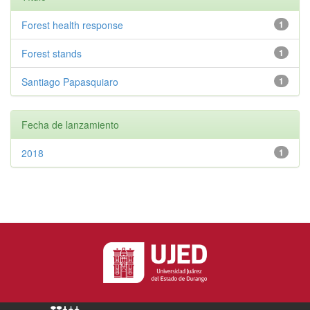
Forest health response
1
Forest stands
1
Santiago Papasquiaro
1
Fecha de lanzamiento
2018
1