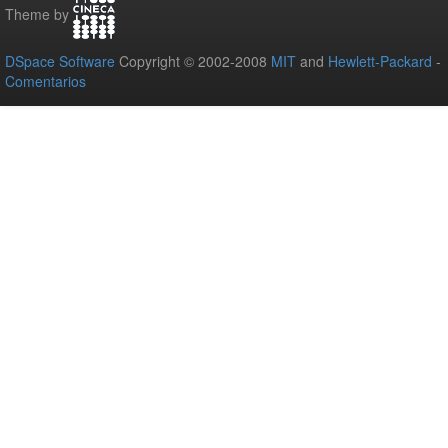
Theme by
DSpace Software
Copyright © 2002-2008
MIT
and
Hewlett-Packard
-
Comentarios