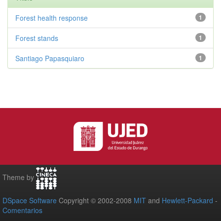
Forest health response
1
Forest stands
1
Santiago Papasquiaro
1
Theme by
DSpace Software
Copyright © 2002-2008
MIT
and
Hewlett-Packard
-
Comentarios