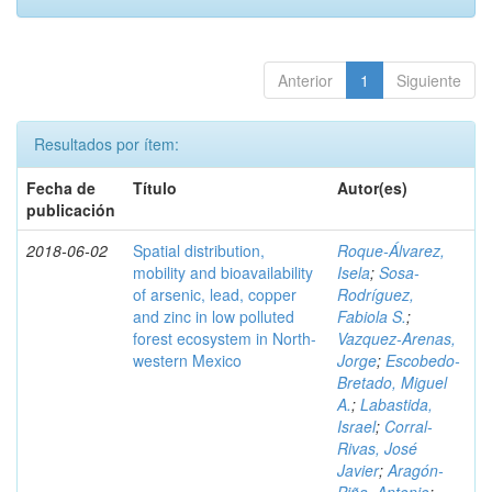
Anterior
1
Siguiente
Resultados por ítem:
Fecha de
Título
Autor(es)
publicación
2018-06-02
Spatial distribution,
Roque-Álvarez,
mobility and bioavailability
Isela
;
Sosa-
of arsenic, lead, copper
Rodríguez,
and zinc in low polluted
Fabiola S.
;
forest ecosystem in North-
Vazquez-Arenas,
western Mexico
Jorge
;
Escobedo-
Bretado, Miguel
A.
;
Labastida,
Israel
;
Corral-
Rivas, José
Javier
;
Aragón-