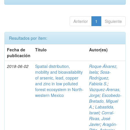
Anterior
1
Siguiente
Resultados por ítem:
Fecha de
Título
Autor(es)
publicación
2018-06-02
Spatial distribution,
Roque-Álvarez,
mobility and bioavailability
Isela
;
Sosa-
of arsenic, lead, copper
Rodríguez,
and zinc in low polluted
Fabiola S.
;
forest ecosystem in North-
Vazquez-Arenas,
western Mexico
Jorge
;
Escobedo-
Bretado, Miguel
A.
;
Labastida,
Israel
;
Corral-
Rivas, José
Javier
;
Aragón-