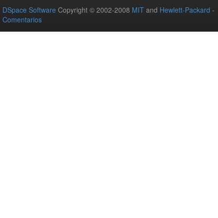
DSpace Software
Copyright © 2002-2008
MIT
and
Hewlett-Packard
-
Comentarios