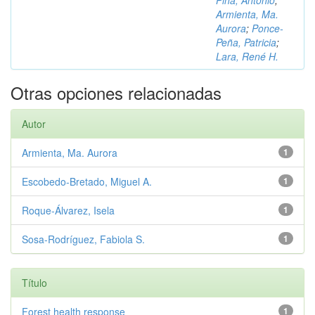
Piña, Antonio
;
Armienta, Ma.
Aurora
;
Ponce-
Peña, Patricia
;
Lara, René H.
Otras opciones relacionadas
Autor
Armienta, Ma. Aurora
1
Escobedo-Bretado, Miguel A.
1
Roque-Álvarez, Isela
1
Sosa-Rodríguez, Fabiola S.
1
Título
Forest health response
1