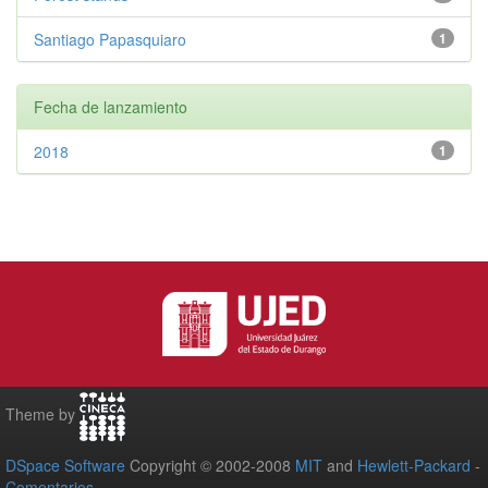
Santiago Papasquiaro
1
Fecha de lanzamiento
2018
1
Theme by
DSpace Software
Copyright © 2002-2008
MIT
and
Hewlett-Packard
-
Comentarios