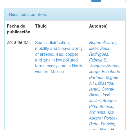
Resultados por ítem:
Fecha de
Título
Autor(es)
publicación
2018-06-02
Spatial distribution,
Roque-Álvarez,
mobility and bioavailability
Isela
;
Sosa-
of arsenic, lead, copper
Rodríguez,
and zinc in low polluted
Fabiola S.
;
forest ecosystem in North-
Vazquez-Arenas,
western Mexico
Jorge
;
Escobedo-
Bretado, Miguel
A.
;
Labastida,
Israel
;
Corral-
Rivas, José
Javier
;
Aragón-
Piña, Antonio
;
Armienta, Ma.
Aurora
;
Ponce-
Peña, Patricia
;
Lara, René H.