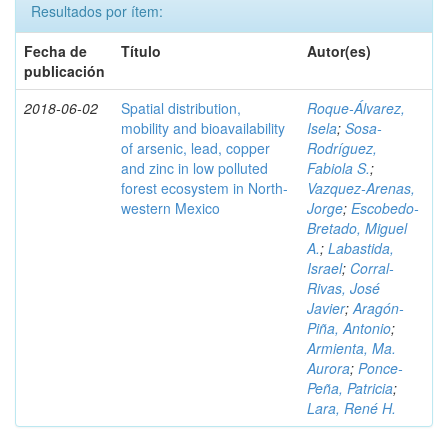
Resultados por ítem:
Fecha de
Título
Autor(es)
publicación
2018-06-02
Spatial distribution,
Roque-Álvarez,
mobility and bioavailability
Isela
;
Sosa-
of arsenic, lead, copper
Rodríguez,
and zinc in low polluted
Fabiola S.
;
forest ecosystem in North-
Vazquez-Arenas,
western Mexico
Jorge
;
Escobedo-
Bretado, Miguel
A.
;
Labastida,
Israel
;
Corral-
Rivas, José
Javier
;
Aragón-
Piña, Antonio
;
Armienta, Ma.
Aurora
;
Ponce-
Peña, Patricia
;
Lara, René H.