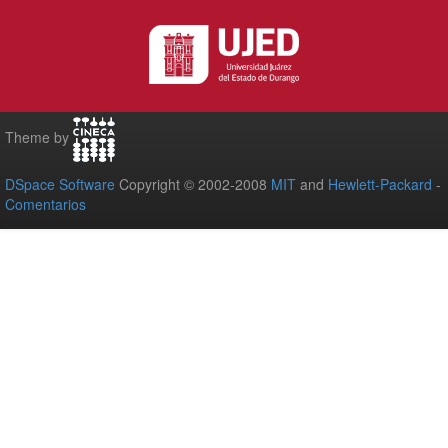
Theme by
DSpace Software
Copyright © 2002-2008
MIT
and
Hewlett-Packard
-
Comentarios