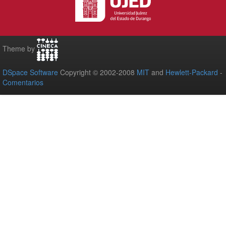
Theme by
DSpace Software
Copyright © 2002-2008
MIT
and
Hewlett-Packard
-
Comentarios