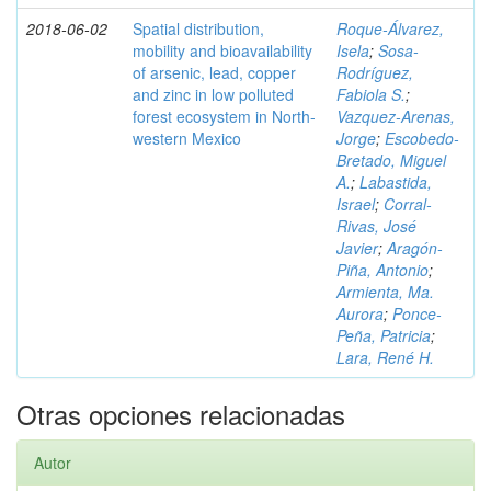
2018-06-02
Spatial distribution,
Roque-Álvarez,
mobility and bioavailability
Isela
;
Sosa-
of arsenic, lead, copper
Rodríguez,
and zinc in low polluted
Fabiola S.
;
forest ecosystem in North-
Vazquez-Arenas,
western Mexico
Jorge
;
Escobedo-
Bretado, Miguel
A.
;
Labastida,
Israel
;
Corral-
Rivas, José
Javier
;
Aragón-
Piña, Antonio
;
Armienta, Ma.
Aurora
;
Ponce-
Peña, Patricia
;
Lara, René H.
Otras opciones relacionadas
Autor