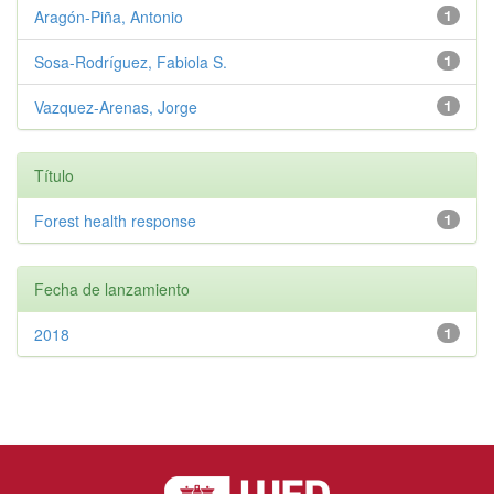
Aragón-Piña, Antonio
1
Sosa-Rodríguez, Fabiola S.
1
Vazquez-Arenas, Jorge
1
Título
Forest health response
1
Fecha de lanzamiento
2018
1