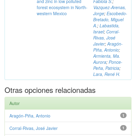
and zinc in low polluted
Fabiola S.
;
forest ecosystem in North-
Vazquez-Arenas,
western Mexico
Jorge
;
Escobedo-
Bretado, Miguel
A.
;
Labastida,
Israel
;
Corral-
Rivas, José
Javier
;
Aragón-
Piña, Antonio
;
Armienta, Ma.
Aurora
;
Ponce-
Peña, Patricia
;
Lara, René H.
Otras opciones relacionadas
Autor
Aragón-Piña, Antonio
1
Corral-Rivas, José Javier
1