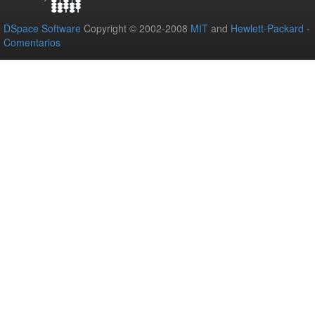
DSpace Software
Copyright © 2002-2008
MIT
and
Hewlett-Packard
-
Comentarios