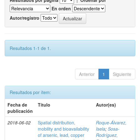
Resultados por página
|
Ordenar por
En orden
Autor/registro
Resultados 1-1 de 1.
Anterior
1
Siguiente
Resultados por ítem:
Fecha de
Título
Autor(es)
publicación
2018-06-02
Spatial distribution,
Roque-Álvarez,
mobility and bioavailability
Isela
;
Sosa-
of arsenic, lead, copper
Rodríguez,