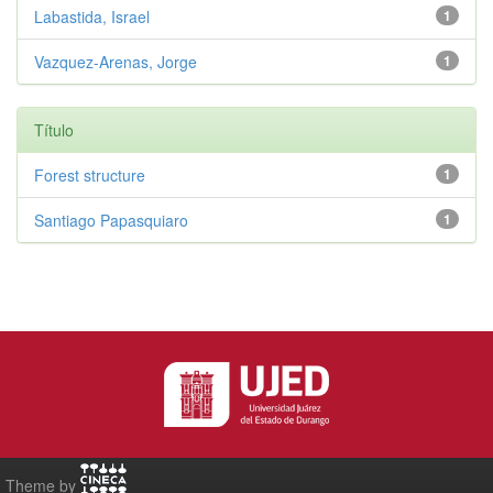
Labastida, Israel
1
Vazquez-Arenas, Jorge
1
Título
Forest structure
1
Santiago Papasquiaro
1
Theme by