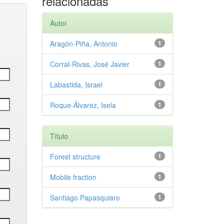
relacionadas
Autor
Aragón-Piña, Antonio
1
Corral-Rivas, José Javier
1
Labastida, Israel
1
Roque-Álvarez, Isela
1
Título
Forest structure
1
Mobile fraction
1
Santiago Papasquiaro
1