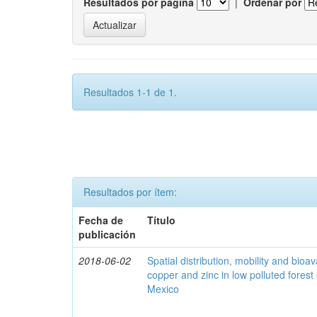
Resultados por página
|
Ordenar por
Resultados 1-1 de 1.
Resultados por ítem:
Fecha de
Título
publicación
2018-06-02
Spatial distribution, mobility and bioava
copper and zinc in low polluted fores
Mexico