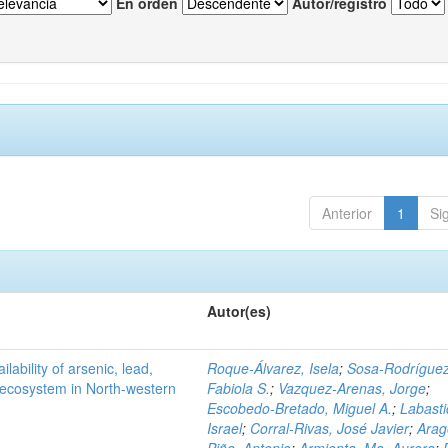
En orden
Autor/registro
Anterior
1
Si
Autor(es)
ilability of arsenic, lead,
Roque-Álvarez, Isela
;
Sosa-Rodríguez
t ecosystem in North-western
Fabiola S.
;
Vazquez-Arenas, Jorge
;
Escobedo-Bretado, Miguel A.
;
Labasti
Israel
;
Corral-Rivas, José Javier
;
Arag