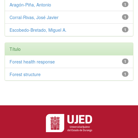
Aragón-Piña, Antonio
1
Corral-Rivas, José Javier
1
Escobedo-Bretado, Miguel A.
1
Título
Forest health response
1
Forest structure
1