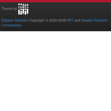
Theme by
DSpace Software
Copyright © 2002-2008
MIT
and
Hewlett-Packard
-
Comentarios