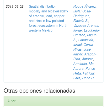
2018-06-02
Spatial distribution,
Roque-Álvarez,
mobility and bioavailability
Isela
;
Sosa-
of arsenic, lead, copper
Rodríguez,
and zinc in low polluted
Fabiola S.
;
forest ecosystem in North-
Vazquez-Arenas,
western Mexico
Jorge
;
Escobedo-
Bretado, Miguel
A.
;
Labastida,
Israel
;
Corral-
Rivas, José
Javier
;
Aragón-
Piña, Antonio
;
Armienta, Ma.
Aurora
;
Ponce-
Peña, Patricia
;
Lara, René H.
Otras opciones relacionadas
Autor