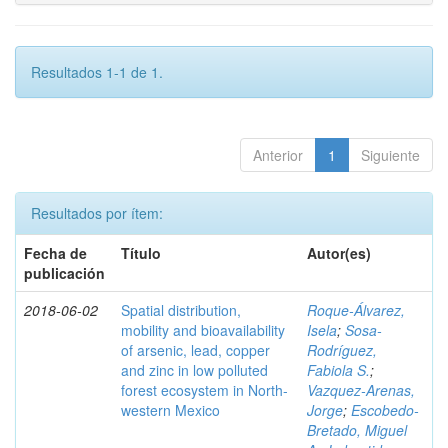
Resultados 1-1 de 1.
Anterior
1
Siguiente
Resultados por ítem:
Fecha de
Título
Autor(es)
publicación
2018-06-02
Spatial distribution,
Roque-Álvarez,
mobility and bioavailability
Isela
;
Sosa-
of arsenic, lead, copper
Rodríguez,
and zinc in low polluted
Fabiola S.
;
forest ecosystem in North-
Vazquez-Arenas,
western Mexico
Jorge
;
Escobedo-
Bretado, Miguel