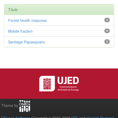
Título
Forest health response
1
Mobile fraction
1
Santiago Papasquiaro
1
Theme by
DSpace Software
Copyright © 2002-2008
MIT
and
Hewlett-Packard
-