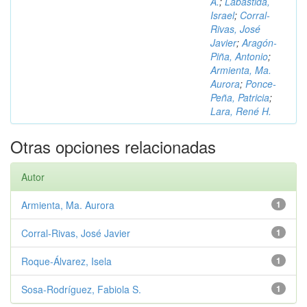
A.
;
Labastida,
Israel
;
Corral-
Rivas, José
Javier
;
Aragón-
Piña, Antonio
;
Armienta, Ma.
Aurora
;
Ponce-
Peña, Patricia
;
Lara, René H.
Otras opciones relacionadas
Autor
Armienta, Ma. Aurora
1
Corral-Rivas, José Javier
1
Roque-Álvarez, Isela
1
Sosa-Rodríguez, Fabiola S.
1