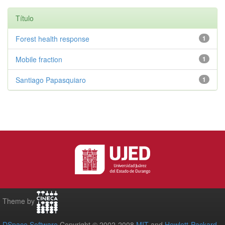
Título
Forest health response
1
Mobile fraction
1
Santiago Papasquiaro
1
Theme by
DSpace Software
Copyright © 2002-2008
MIT
and
Hewlett-Packard
-