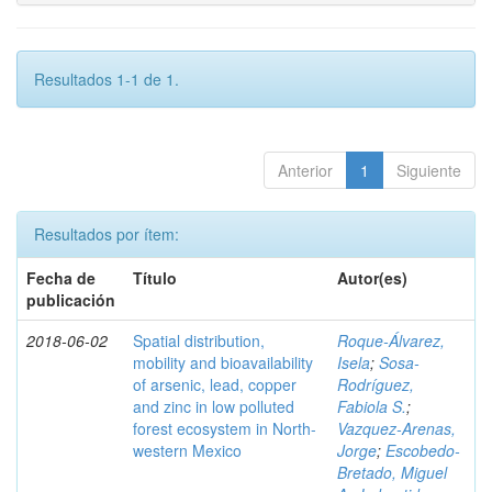
Resultados 1-1 de 1.
Anterior
1
Siguiente
Resultados por ítem:
Fecha de
Título
Autor(es)
publicación
2018-06-02
Spatial distribution,
Roque-Álvarez,
mobility and bioavailability
Isela
;
Sosa-
of arsenic, lead, copper
Rodríguez,
and zinc in low polluted
Fabiola S.
;
forest ecosystem in North-
Vazquez-Arenas,
western Mexico
Jorge
;
Escobedo-
Bretado, Miguel