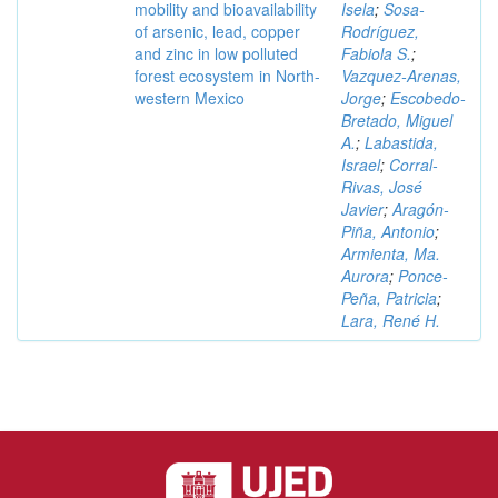
mobility and bioavailability
Isela
;
Sosa-
of arsenic, lead, copper
Rodríguez,
and zinc in low polluted
Fabiola S.
;
forest ecosystem in North-
Vazquez-Arenas,
western Mexico
Jorge
;
Escobedo-
Bretado, Miguel
A.
;
Labastida,
Israel
;
Corral-
Rivas, José
Javier
;
Aragón-
Piña, Antonio
;
Armienta, Ma.
Aurora
;
Ponce-
Peña, Patricia
;
Lara, René H.