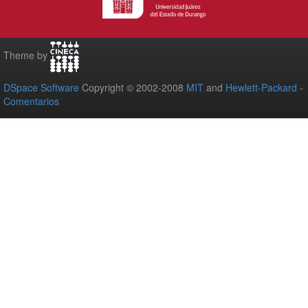
Theme by
DSpace Software
Copyright © 2002-2008
MIT
and
Hewlett-Packard
-
Comentarios