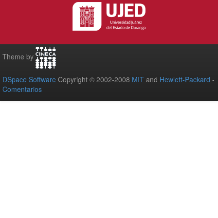
Theme by
DSpace Software
Copyright © 2002-2008
MIT
and
Hewlett-Packard
-
Comentarios