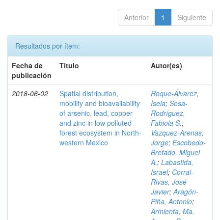
Anterior
1
Siguiente
Resultados por ítem:
Fecha de
Título
Autor(es)
publicación
2018-06-02
Spatial distribution,
Roque-Álvarez,
mobility and bioavailability
Isela
;
Sosa-
of arsenic, lead, copper
Rodríguez,
and zinc in low polluted
Fabiola S.
;
forest ecosystem in North-
Vazquez-Arenas,
western Mexico
Jorge
;
Escobedo-
Bretado, Miguel
A.
;
Labastida,
Israel
;
Corral-
Rivas, José
Javier
;
Aragón-
Piña, Antonio
;
Armienta, Ma.