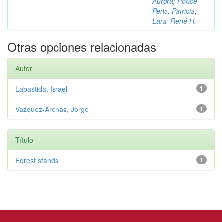
Aurora
;
Ponce-
Peña, Patricia
;
Lara, René H.
Otras opciones relacionadas
Autor
Labastida, Israel
1
Vazquez-Arenas, Jorge
1
Título
Forest stands
1