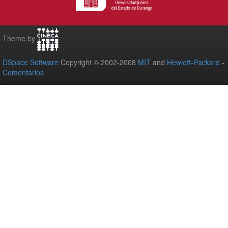
Theme by
DSpace Software
Copyright © 2002-2008
MIT
and
Hewlett-Packard
-
Comentarios