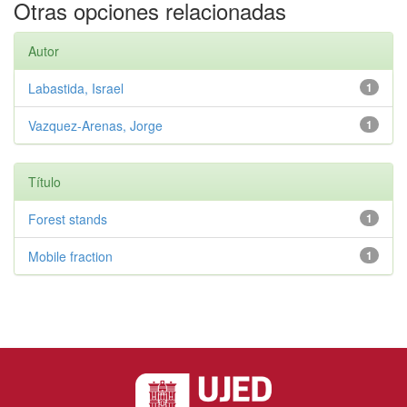
Otras opciones relacionadas
Autor
Labastida, Israel
1
Vazquez-Arenas, Jorge
1
Título
Forest stands
1
Mobile fraction
1