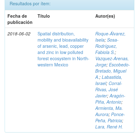
Resultados por ítem:
Fecha de
Título
Autor(es)
publicación
2018-06-02
Spatial distribution,
Roque-Álvarez,
mobility and bioavailability
Isela
;
Sosa-
of arsenic, lead, copper
Rodríguez,
and zinc in low polluted
Fabiola S.
;
forest ecosystem in North-
Vazquez-Arenas,
western Mexico
Jorge
;
Escobedo-
Bretado, Miguel
A.
;
Labastida,
Israel
;
Corral-
Rivas, José
Javier
;
Aragón-
Piña, Antonio
;
Armienta, Ma.
Aurora
;
Ponce-
Peña, Patricia
;
Lara, René H.