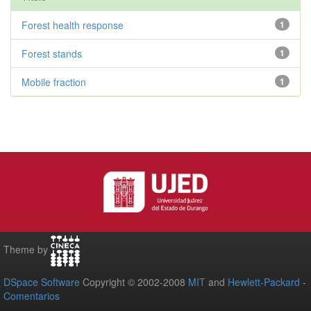
Forest health response
1
Forest stands
1
Mobile fraction
1
Theme by
DSpace Software
Copyright © 2002-2008
MIT
and
Hewlett-Packard
-
Comentarios