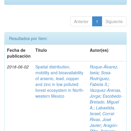
Anterior
1
Siguiente
Resultados por ítem:
Fecha de
Título
Autor(es)
publicación
2018-06-02
Spatial distribution,
Roque-Álvarez,
mobility and bioavailability
Isela
;
Sosa-
of arsenic, lead, copper
Rodríguez,
and zinc in low polluted
Fabiola S.
;
forest ecosystem in North-
Vazquez-Arenas,
western Mexico
Jorge
;
Escobedo-
Bretado, Miguel
A.
;
Labastida,
Israel
;
Corral-
Rivas, José
Javier
;
Aragón-