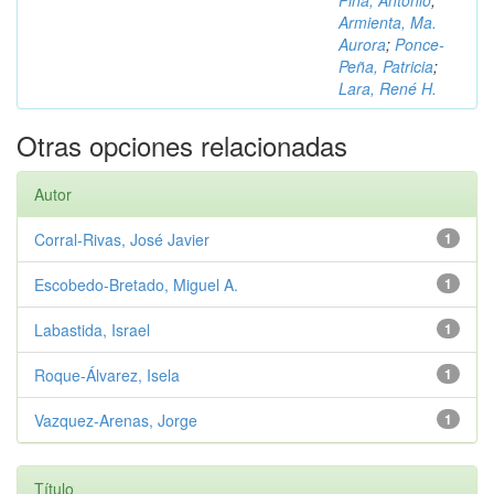
Piña, Antonio
;
Armienta, Ma.
Aurora
;
Ponce-
Peña, Patricia
;
Lara, René H.
Otras opciones relacionadas
Autor
Corral-Rivas, José Javier
1
Escobedo-Bretado, Miguel A.
1
Labastida, Israel
1
Roque-Álvarez, Isela
1
Vazquez-Arenas, Jorge
1
Título