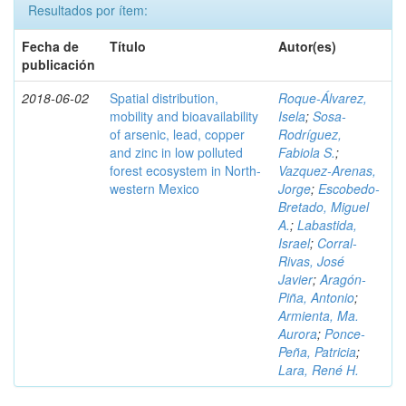
Resultados por ítem:
Fecha de
Título
Autor(es)
publicación
2018-06-02
Spatial distribution,
Roque-Álvarez,
mobility and bioavailability
Isela
;
Sosa-
of arsenic, lead, copper
Rodríguez,
and zinc in low polluted
Fabiola S.
;
forest ecosystem in North-
Vazquez-Arenas,
western Mexico
Jorge
;
Escobedo-
Bretado, Miguel
A.
;
Labastida,
Israel
;
Corral-
Rivas, José
Javier
;
Aragón-
Piña, Antonio
;
Armienta, Ma.
Aurora
;
Ponce-
Peña, Patricia
;
Lara, René H.