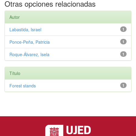
Otras opciones relacionadas
Autor
Labastida, Israel
1
Ponce-Peña, Patricia
1
Roque-Álvarez, Isela
1
Título
Forest stands
1