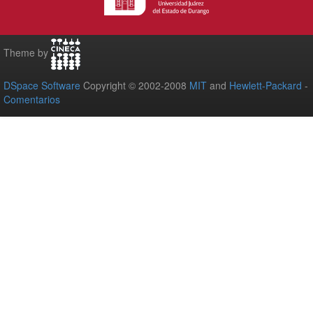
Theme by
DSpace Software
Copyright © 2002-2008
MIT
and
Hewlett-Packard
-
Comentarios