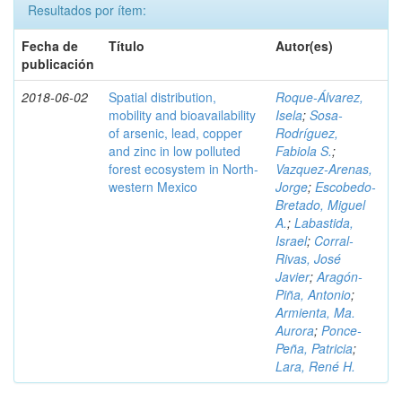
Resultados por ítem:
Fecha de
Título
Autor(es)
publicación
2018-06-02
Spatial distribution,
Roque-Álvarez,
mobility and bioavailability
Isela
;
Sosa-
of arsenic, lead, copper
Rodríguez,
and zinc in low polluted
Fabiola S.
;
forest ecosystem in North-
Vazquez-Arenas,
western Mexico
Jorge
;
Escobedo-
Bretado, Miguel
A.
;
Labastida,
Israel
;
Corral-
Rivas, José
Javier
;
Aragón-
Piña, Antonio
;
Armienta, Ma.
Aurora
;
Ponce-
Peña, Patricia
;
Lara, René H.