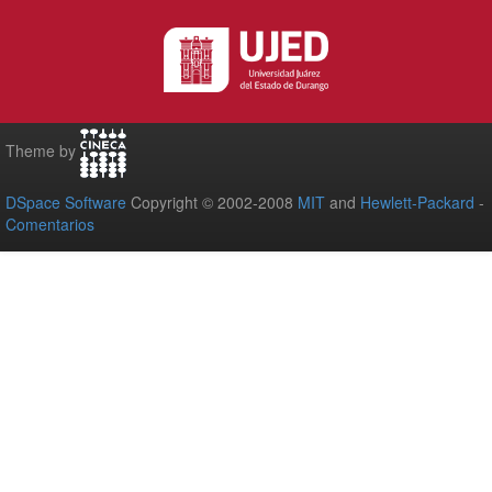
Theme by
DSpace Software
Copyright © 2002-2008
MIT
and
Hewlett-Packard
-
Comentarios