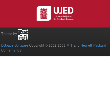
Theme by
DSpace Software
Copyright © 2002-2008
MIT
and
Hewlett-Packard
-
Comentarios