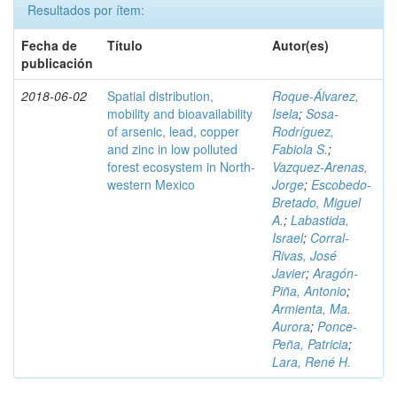
Resultados por ítem:
Fecha de
Título
Autor(es)
publicación
2018-06-02
Spatial distribution,
Roque-Álvarez,
mobility and bioavailability
Isela
;
Sosa-
of arsenic, lead, copper
Rodríguez,
and zinc in low polluted
Fabiola S.
;
forest ecosystem in North-
Vazquez-Arenas,
western Mexico
Jorge
;
Escobedo-
Bretado, Miguel
A.
;
Labastida,
Israel
;
Corral-
Rivas, José
Javier
;
Aragón-
Piña, Antonio
;
Armienta, Ma.
Aurora
;
Ponce-
Peña, Patricia
;
Lara, René H.