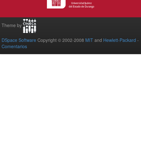
Theme by
DSpace Software
Copyright © 2002-2008
MIT
and
Hewlett-Packard
-
Comentarios