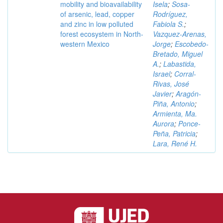
mobility and bioavailability
Isela
;
Sosa-
of arsenic, lead, copper
Rodríguez,
and zinc in low polluted
Fabiola S.
;
forest ecosystem in North-
Vazquez-Arenas,
western Mexico
Jorge
;
Escobedo-
Bretado, Miguel
A.
;
Labastida,
Israel
;
Corral-
Rivas, José
Javier
;
Aragón-
Piña, Antonio
;
Armienta, Ma.
Aurora
;
Ponce-
Peña, Patricia
;
Lara, René H.