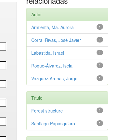
relacionadas
Autor
Armienta, Ma. Aurora
1
Corral-Rivas, José Javier
1
Labastida, Israel
1
Roque-Álvarez, Isela
1
Vazquez-Arenas, Jorge
1
Título
Forest structure
1
Santiago Papasquiaro
1