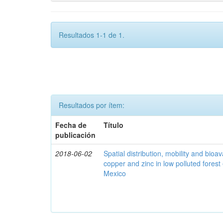
Resultados 1-1 de 1.
Resultados por ítem:
Fecha de
Título
publicación
2018-06-02
Spatial distribution, mobility and bioava
copper and zinc in low polluted fores
Mexico