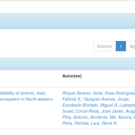
Anterior
1
Si
Autor(es)
ilability of arsenic, lead,
Roque-Álvarez, Isela
;
Sosa-Rodríguez
t ecosystem in North-western
Fabiola S.
;
Vazquez-Arenas, Jorge
;
Escobedo-Bretado, Miguel A.
;
Labasti
Israel
;
Corral-Rivas, José Javier
;
Arag
Piña, Antonio
;
Armienta, Ma. Aurora
;
Peña, Patricia
;
Lara, René H.