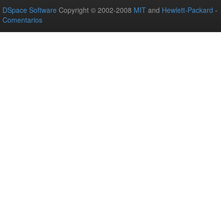
DSpace Software
Copyright © 2002-2008
MIT
and
Hewlett-Packard
-
Comentarios