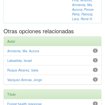
Piña, Antonio
;
Armienta, Ma.
Aurora
;
Ponce-
Peña, Patricia
;
Lara, René H.
Otras opciones relacionadas
Autor
Armienta, Ma. Aurora
1
Labastida, Israel
1
Roque-Álvarez, Isela
1
Vazquez-Arenas, Jorge
1
Título
Forest health response
1