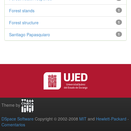
Forest stands
1
Forest structure
1
Santiago Papasquiaro
1
Theme by
DSpace Software
Copyright © 2002-2008
MIT
and
Hewlett-Packard
-
Comentarios