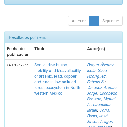
Anterior
1
Siguiente
Resultados por ítem:
Fecha de
Título
Autor(es)
publicación
2018-06-02
Spatial distribution,
Roque-Álvarez,
mobility and bioavailability
Isela
;
Sosa-
of arsenic, lead, copper
Rodríguez,
and zinc in low polluted
Fabiola S.
;
forest ecosystem in North-
Vazquez-Arenas,
western Mexico
Jorge
;
Escobedo-
Bretado, Miguel
A.
;
Labastida,
Israel
;
Corral-
Rivas, José
Javier
;
Aragón-