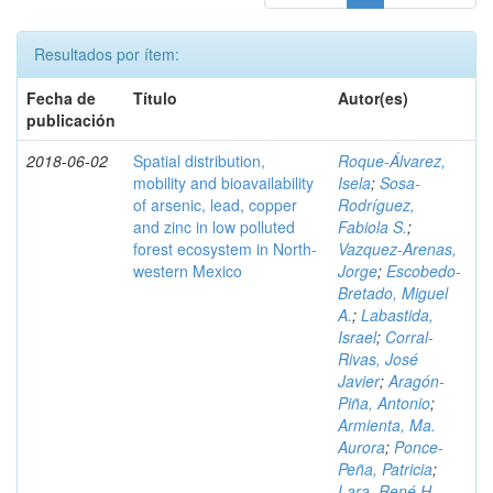
Resultados por ítem:
Fecha de
Título
Autor(es)
publicación
2018-06-02
Spatial distribution,
Roque-Álvarez,
mobility and bioavailability
Isela
;
Sosa-
of arsenic, lead, copper
Rodríguez,
and zinc in low polluted
Fabiola S.
;
forest ecosystem in North-
Vazquez-Arenas,
western Mexico
Jorge
;
Escobedo-
Bretado, Miguel
A.
;
Labastida,
Israel
;
Corral-
Rivas, José
Javier
;
Aragón-
Piña, Antonio
;
Armienta, Ma.
Aurora
;
Ponce-
Peña, Patricia
;
Lara, René H.