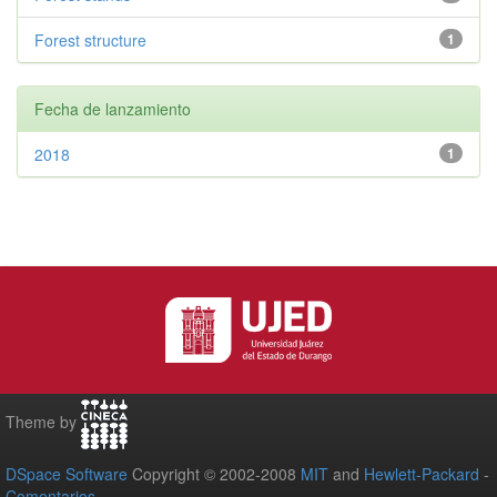
Forest structure
1
Fecha de lanzamiento
2018
1
Theme by
DSpace Software
Copyright © 2002-2008
MIT
and
Hewlett-Packard
-
Comentarios