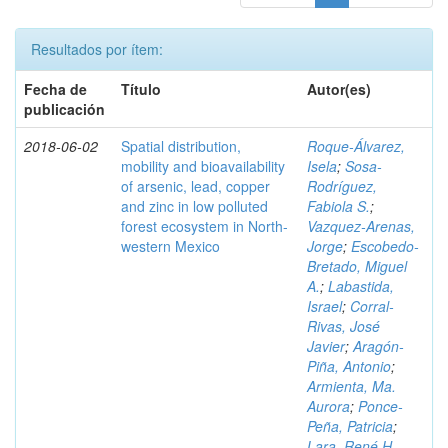
Resultados por ítem:
Fecha de
Título
Autor(es)
publicación
2018-06-02
Spatial distribution,
Roque-Álvarez,
mobility and bioavailability
Isela
;
Sosa-
of arsenic, lead, copper
Rodríguez,
and zinc in low polluted
Fabiola S.
;
forest ecosystem in North-
Vazquez-Arenas,
western Mexico
Jorge
;
Escobedo-
Bretado, Miguel
A.
;
Labastida,
Israel
;
Corral-
Rivas, José
Javier
;
Aragón-
Piña, Antonio
;
Armienta, Ma.
Aurora
;
Ponce-
Peña, Patricia
;
Lara, René H.