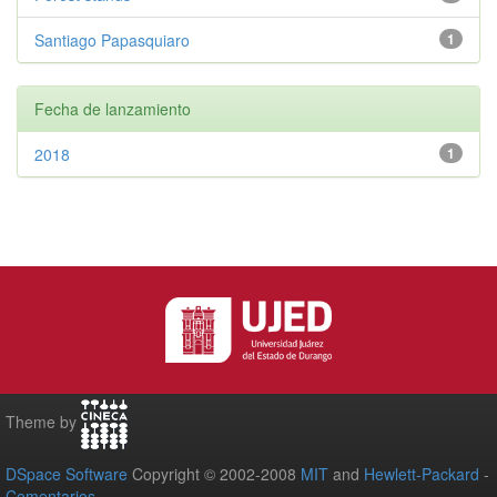
Santiago Papasquiaro
1
Fecha de lanzamiento
2018
1
Theme by
DSpace Software
Copyright © 2002-2008
MIT
and
Hewlett-Packard
-
Comentarios