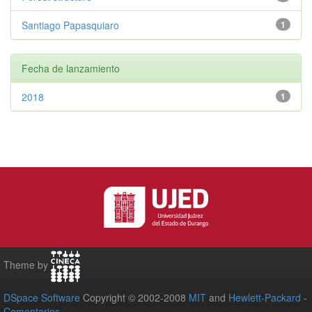
Santiago Papasquiaro
1
Fecha de lanzamiento
2018
1
Theme by
DSpace Software
Copyright © 2002-2008
MIT
and
Hewlett-Packard
-
Comentarios