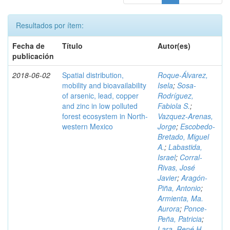
Resultados por ítem:
Fecha de
Título
Autor(es)
publicación
2018-06-02
Spatial distribution,
Roque-Álvarez,
mobility and bioavailability
Isela
;
Sosa-
of arsenic, lead, copper
Rodríguez,
and zinc in low polluted
Fabiola S.
;
forest ecosystem in North-
Vazquez-Arenas,
western Mexico
Jorge
;
Escobedo-
Bretado, Miguel
A.
;
Labastida,
Israel
;
Corral-
Rivas, José
Javier
;
Aragón-
Piña, Antonio
;
Armienta, Ma.
Aurora
;
Ponce-
Peña, Patricia
;
Lara, René H.