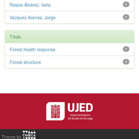
Roque-Álvarez, Isela
1
Vazquez-Arenas, Jorge
1
Título
Forest health response
1
Forest structure
1
Theme by