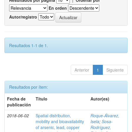
Resultados por página
|
Ordenar por
En orden
Autor/registro
Resultados 1-1 de 1.
Anterior
1
Siguiente
Resultados por ítem:
Fecha de
Título
Autor(es)
publicación
2018-06-02
Spatial distribution,
Roque-Álvarez,
mobility and bioavailability
Isela
;
Sosa-
of arsenic, lead, copper
Rodríguez,