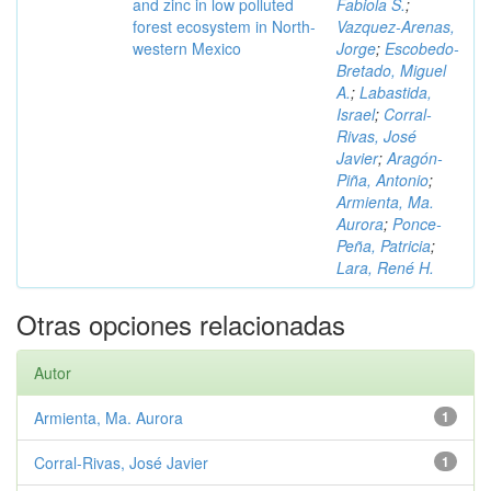
and zinc in low polluted
Fabiola S.
;
forest ecosystem in North-
Vazquez-Arenas,
western Mexico
Jorge
;
Escobedo-
Bretado, Miguel
A.
;
Labastida,
Israel
;
Corral-
Rivas, José
Javier
;
Aragón-
Piña, Antonio
;
Armienta, Ma.
Aurora
;
Ponce-
Peña, Patricia
;
Lara, René H.
Otras opciones relacionadas
Autor
Armienta, Ma. Aurora
1
Corral-Rivas, José Javier
1