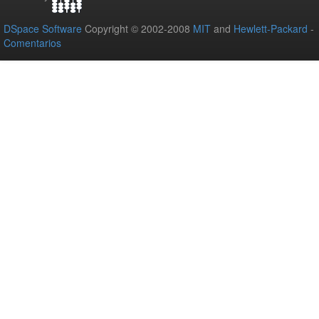
DSpace Software
Copyright © 2002-2008
MIT
and
Hewlett-Packard
-
Comentarios