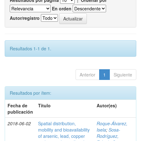
Resultados por página
|
Ordenar por
En orden
Autor/registro
Resultados 1-1 de 1.
Anterior
1
Siguiente
Resultados por ítem:
Fecha de
Título
Autor(es)
publicación
2018-06-02
Spatial distribution,
Roque-Álvarez,
mobility and bioavailability
Isela
;
Sosa-
of arsenic, lead, copper
Rodríguez,