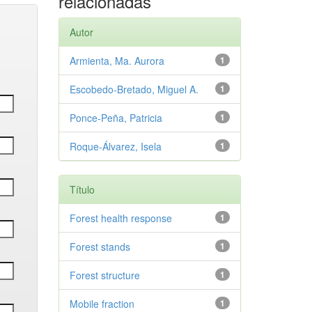
relacionadas
Autor
Armienta, Ma. Aurora
1
Escobedo-Bretado, Miguel A.
1
Ponce-Peña, Patricia
1
Roque-Álvarez, Isela
1
Título
Forest health response
1
Forest stands
1
Forest structure
1
Mobile fraction
1