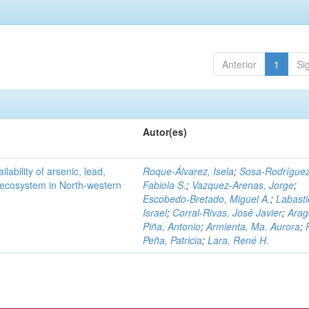
Anterior
1
Si
Autor(es)
ilability of arsenic, lead,
Roque-Álvarez, Isela
;
Sosa-Rodríguez
t ecosystem in North-western
Fabiola S.
;
Vazquez-Arenas, Jorge
;
Escobedo-Bretado, Miguel A.
;
Labasti
Israel
;
Corral-Rivas, José Javier
;
Arag
Piña, Antonio
;
Armienta, Ma. Aurora
;
Peña, Patricia
;
Lara, René H.