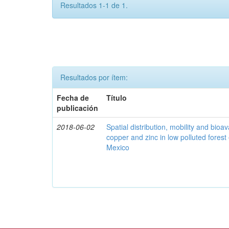
Resultados 1-1 de 1.
Resultados por ítem:
Fecha de
Título
publicación
2018-06-02
Spatial distribution, mobility and bioava
copper and zinc in low polluted fores
Mexico