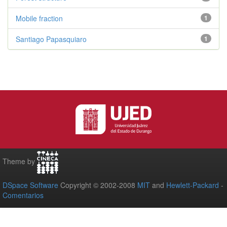
Mobile fraction
1
Santiago Papasquiaro
1
Theme by
DSpace Software
Copyright © 2002-2008
MIT
and
Hewlett-Packard
-
Comentarios