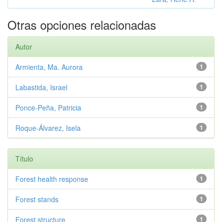
Otras opciones relacionadas
Autor
Armienta, Ma. Aurora
1
Labastida, Israel
1
Ponce-Peña, Patricia
1
Roque-Álvarez, Isela
1
Título
Forest health response
1
Forest stands
1
Forest structure
1