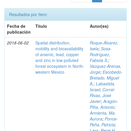
Resultados por ítem:
Fecha de
Título
Autor(es)
publicación
2018-06-02
Spatial distribution,
Roque-Álvarez,
mobility and bioavailability
Isela
;
Sosa-
of arsenic, lead, copper
Rodríguez,
and zinc in low polluted
Fabiola S.
;
forest ecosystem in North-
Vazquez-Arenas,
western Mexico
Jorge
;
Escobedo-
Bretado, Miguel
A.
;
Labastida,
Israel
;
Corral-
Rivas, José
Javier
;
Aragón-
Piña, Antonio
;
Armienta, Ma.
Aurora
;
Ponce-
Peña, Patricia
;
Lara, René H.