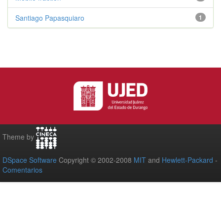
Santiago Papasquiaro
1
Theme by
DSpace Software
Copyright © 2002-2008
MIT
and
Hewlett-Packard
-
Comentarios