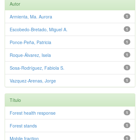
Autor
Armienta, Ma. Aurora
1
Escobedo-Bretado, Miguel A.
1
Ponce-Peña, Patricia
1
Roque-Álvarez, Isela
1
Sosa-Rodríguez, Fabiola S.
1
Vazquez-Arenas, Jorge
1
Título
Forest health response
1
Forest stands
1
Mobile fraction
1