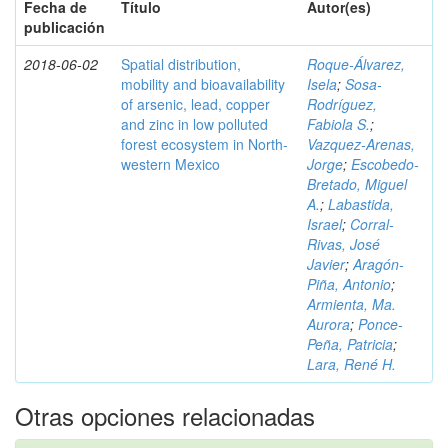
Fecha de
Título
Autor(es)
publicación
2018-06-02
Spatial distribution,
Roque-Álvarez,
mobility and bioavailability
Isela
;
Sosa-
of arsenic, lead, copper
Rodríguez,
and zinc in low polluted
Fabiola S.
;
forest ecosystem in North-
Vazquez-Arenas,
western Mexico
Jorge
;
Escobedo-
Bretado, Miguel
A.
;
Labastida,
Israel
;
Corral-
Rivas, José
Javier
;
Aragón-
Piña, Antonio
;
Armienta, Ma.
Aurora
;
Ponce-
Peña, Patricia
;
Lara, René H.
Otras opciones relacionadas