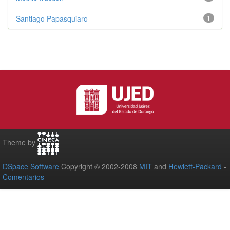
Santiago Papasquiaro
1
Theme by
DSpace Software
Copyright © 2002-2008
MIT
and
Hewlett-Packard
-
Comentarios