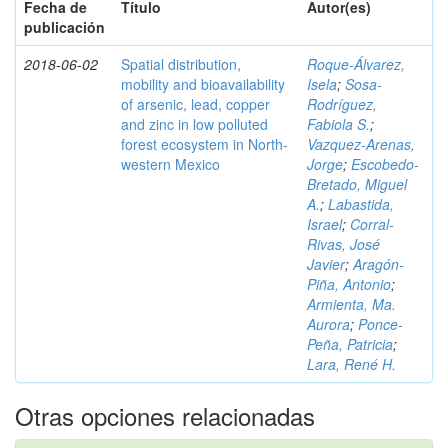
Fecha de
Título
Autor(es)
publicación
2018-06-02
Spatial distribution,
Roque-Álvarez,
mobility and bioavailability
Isela
;
Sosa-
of arsenic, lead, copper
Rodríguez,
and zinc in low polluted
Fabiola S.
;
forest ecosystem in North-
Vazquez-Arenas,
western Mexico
Jorge
;
Escobedo-
Bretado, Miguel
A.
;
Labastida,
Israel
;
Corral-
Rivas, José
Javier
;
Aragón-
Piña, Antonio
;
Armienta, Ma.
Aurora
;
Ponce-
Peña, Patricia
;
Lara, René H.
Otras opciones relacionadas