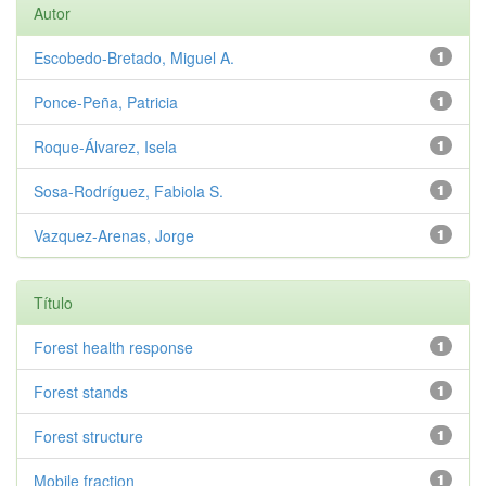
Autor
Escobedo-Bretado, Miguel A.
1
Ponce-Peña, Patricia
1
Roque-Álvarez, Isela
1
Sosa-Rodríguez, Fabiola S.
1
Vazquez-Arenas, Jorge
1
Título
Forest health response
1
Forest stands
1
Forest structure
1
Mobile fraction
1