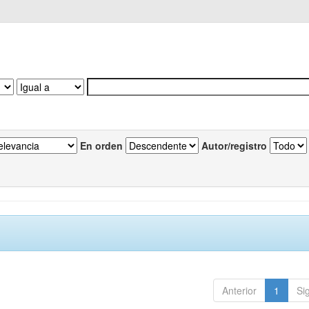
En orden
Autor/registro
Anterior
1
Si