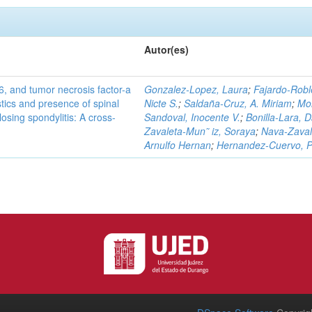
Autor(es)
-6, and tumor necrosis factor-a
Gonzalez-Lopez, Laura
;
Fajardo-Robl
stics and presence of spinal
Nicte S.
;
Saldaña-Cruz, A. Miriam
;
Mo
osing spondylitis: A cross-
Sandoval, Inocente V.
;
Bonilla-Lara, D
Zavaleta-Mun˜ iz, Soraya
;
Nava-Zaval
Arnulfo Hernan
;
Hernandez-Cuervo, P