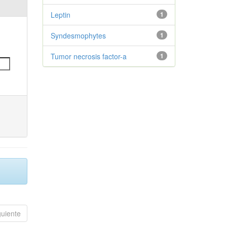
Leptin
1
Syndesmophytes
1
Tumor necrosis factor-a
1
guiente