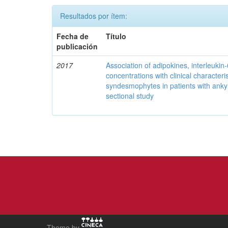
Resultados por ítem:
Fecha de
Título
publicación
2017
Association of adipokines, interleukin
concentrations with clinical characteri
syndesmophytes in patients with ankyl
sectional study
Theme by