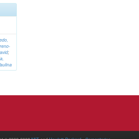
edo,
reno-
avid
;
a,
aulina