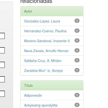
relacionadas
Autor
Gonzalez-Lopez, Laura
1
Hernandez-Cuervo, Paulina
1
Moreno-Sandoval, Inocente V.
1
Nava-Zavala, Arnulfo Hernan
1
Saldaña-Cruz, A. Miriam
1
Zavaleta-Mun˜ iz, Soraya
1
Título
Adiponectin
1
Ankylosing spondylitis
1