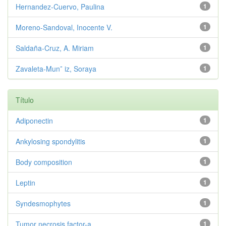
Hernandez-Cuervo, Paulina
1
Moreno-Sandoval, Inocente V.
1
Saldaña-Cruz, A. Miriam
1
Zavaleta-Mun˜ iz, Soraya
1
Título
Adiponectin
1
Ankylosing spondylitis
1
Body composition
1
Leptin
1
Syndesmophytes
1
Tumor necrosis factor-a
1