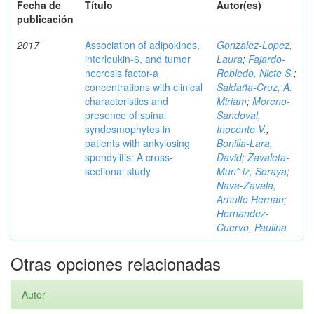
Fecha de
Título
Autor(es)
publicación
2017
Association of adipokines,
Gonzalez-Lopez,
interleukin-6, and tumor
Laura
;
Fajardo-
necrosis factor-a
Robledo, Nicte S.
;
concentrations with clinical
Saldaña-Cruz, A.
characteristics and
Miriam
;
Moreno-
presence of spinal
Sandoval,
syndesmophytes in
Inocente V.
;
patients with ankylosing
Bonilla-Lara,
spondylitis: A cross-
David
;
Zavaleta-
sectional study
Mun˜ iz, Soraya
;
Nava-Zavala,
Arnulfo Hernan
;
Hernandez-
Cuervo, Paulina
Otras opciones relacionadas
Autor