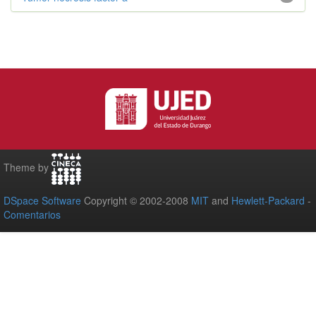
Theme by
DSpace Software
Copyright © 2002-2008
MIT
and
Hewlett-Packard
-
Comentarios