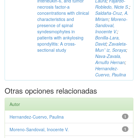
interleukin-6, and tumor
Laura
;
Fajardo-
necrosis factor-a
Robledo, Nicte S.
;
concentrations with clinical
Saldaña-Cruz, A.
characteristics and
Miriam
;
Moreno-
presence of spinal
Sandoval,
syndesmophytes in
Inocente V.
;
patients with ankylosing
Bonilla-Lara,
spondylitis: A cross-
David
;
Zavaleta-
sectional study
Mun˜ iz, Soraya
;
Nava-Zavala,
Arnulfo Hernan
;
Hernandez-
Cuervo, Paulina
Otras opciones relacionadas
Autor
Hernandez-Cuervo, Paulina
1
Moreno-Sandoval, Inocente V.
1