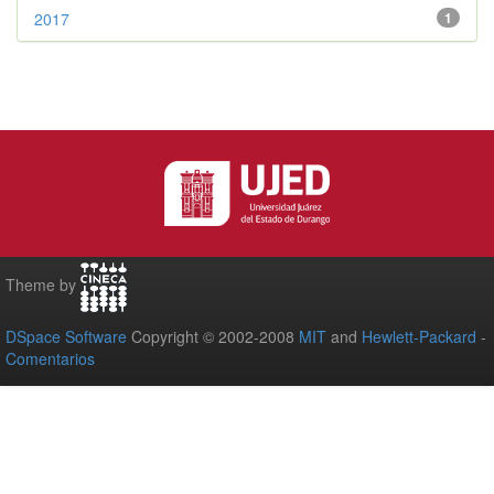
2017
1
Theme by
DSpace Software
Copyright © 2002-2008
MIT
and
Hewlett-Packard
-
Comentarios