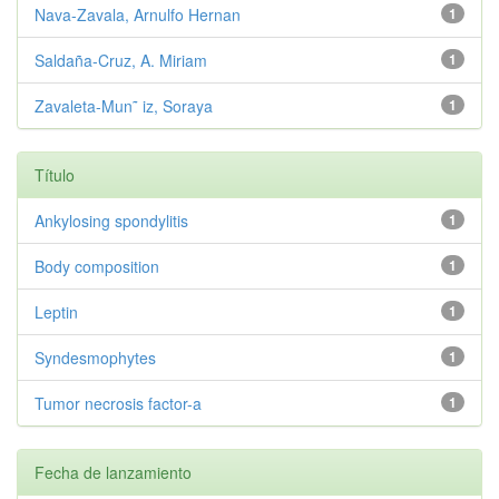
Nava-Zavala, Arnulfo Hernan
1
Saldaña-Cruz, A. Miriam
1
Zavaleta-Mun˜ iz, Soraya
1
Título
Ankylosing spondylitis
1
Body composition
1
Leptin
1
Syndesmophytes
1
Tumor necrosis factor-a
1
Fecha de lanzamiento