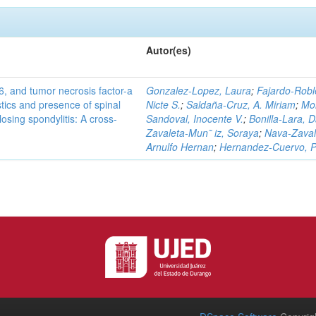
Autor(es)
-6, and tumor necrosis factor-a
Gonzalez-Lopez, Laura
;
Fajardo-Robl
stics and presence of spinal
Nicte S.
;
Saldaña-Cruz, A. Miriam
;
Mo
osing spondylitis: A cross-
Sandoval, Inocente V.
;
Bonilla-Lara, D
Zavaleta-Mun˜ iz, Soraya
;
Nava-Zaval
Arnulfo Hernan
;
Hernandez-Cuervo, P