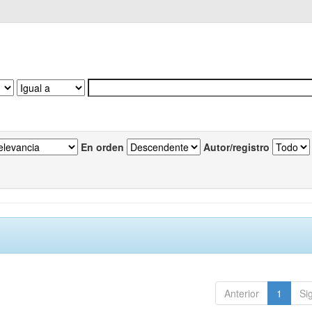
En orden
Autor/registro
Anterior
1
Si