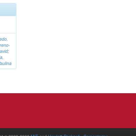
edo,
reno-
avid
;
a,
aulina