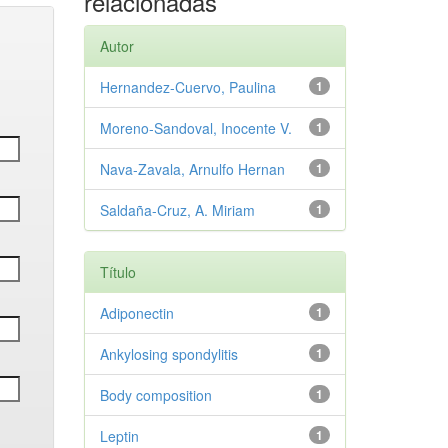
relacionadas
Autor
Hernandez-Cuervo, Paulina
1
Moreno-Sandoval, Inocente V.
1
Nava-Zavala, Arnulfo Hernan
1
Saldaña-Cruz, A. Miriam
1
Título
Adiponectin
1
Ankylosing spondylitis
1
Body composition
1
Leptin
1