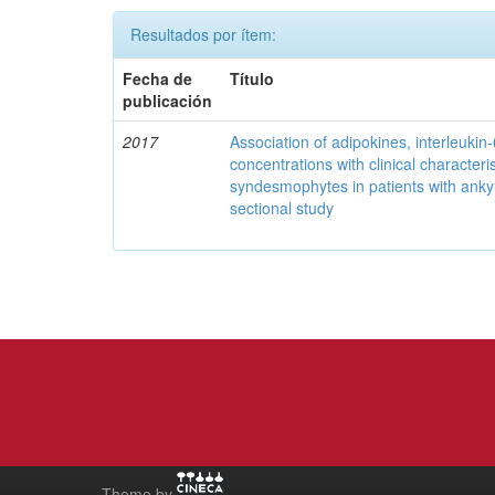
Resultados por ítem:
Fecha de
Título
publicación
2017
Association of adipokines, interleukin
concentrations with clinical characteri
syndesmophytes in patients with ankyl
sectional study
Theme by