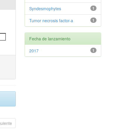
Syndesmophytes
1
Tumor necrosis factor-a
1
Fecha de lanzamiento
2017
1
guiente