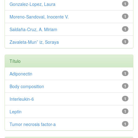
Gonzalez-Lopez, Laura
1
Moreno-Sandoval, Inocente V.
1
Saldaña-Cruz, A. Miriam
1
Zavaleta-Mun˜ iz, Soraya
1
Título
Adiponectin
1
Body composition
1
Interleukin-6
1
Leptin
1
Tumor necrosis factor-a
1