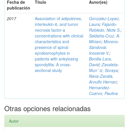
Fecha de
Título
Autor(es)
publicación
2017
Association of adipokines,
Gonzalez-Lopez,
interleukin-6, and tumor
Laura
;
Fajardo-
necrosis factor-a
Robledo, Nicte S.
;
concentrations with clinical
Saldaña-Cruz, A.
characteristics and
Miriam
;
Moreno-
presence of spinal
Sandoval,
syndesmophytes in
Inocente V.
;
patients with ankylosing
Bonilla-Lara,
spondylitis: A cross-
David
;
Zavaleta-
sectional study
Mun˜ iz, Soraya
;
Nava-Zavala,
Arnulfo Hernan
;
Hernandez-
Cuervo, Paulina
Otras opciones relacionadas
Autor