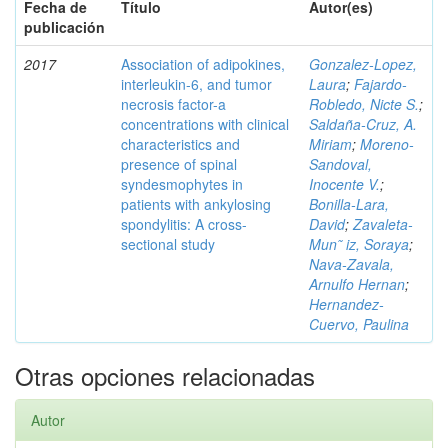
Fecha de
Título
Autor(es)
publicación
2017
Association of adipokines,
Gonzalez-Lopez,
interleukin-6, and tumor
Laura
;
Fajardo-
necrosis factor-a
Robledo, Nicte S.
;
concentrations with clinical
Saldaña-Cruz, A.
characteristics and
Miriam
;
Moreno-
presence of spinal
Sandoval,
syndesmophytes in
Inocente V.
;
patients with ankylosing
Bonilla-Lara,
spondylitis: A cross-
David
;
Zavaleta-
sectional study
Mun˜ iz, Soraya
;
Nava-Zavala,
Arnulfo Hernan
;
Hernandez-
Cuervo, Paulina
Otras opciones relacionadas
Autor