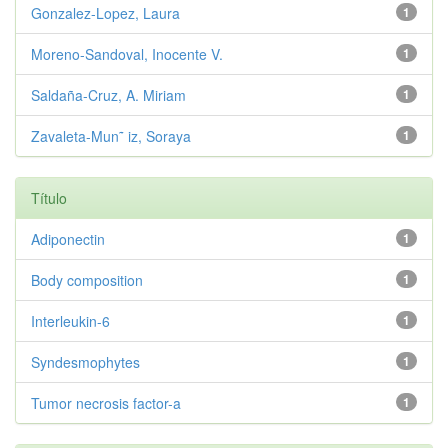
Gonzalez-Lopez, Laura
1
Moreno-Sandoval, Inocente V.
1
Saldaña-Cruz, A. Miriam
1
Zavaleta-Mun˜ iz, Soraya
1
Título
Adiponectin
1
Body composition
1
Interleukin-6
1
Syndesmophytes
1
Tumor necrosis factor-a
1