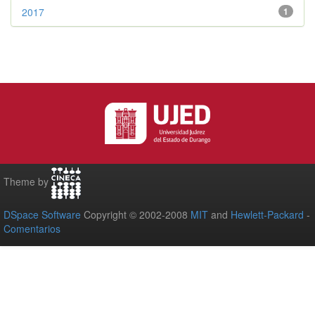
2017
1
Theme by
DSpace Software
Copyright © 2002-2008
MIT
and
Hewlett-Packard
-
Comentarios