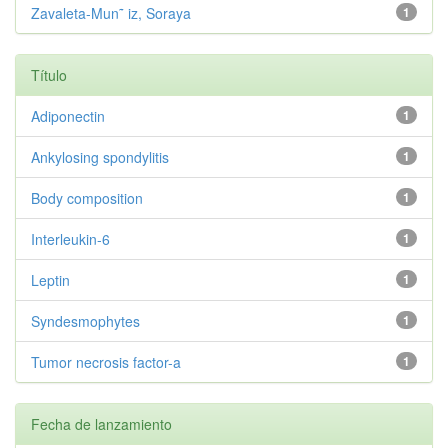
Zavaleta-Mun˜ iz, Soraya
1
Título
Adiponectin
1
Ankylosing spondylitis
1
Body composition
1
Interleukin-6
1
Leptin
1
Syndesmophytes
1
Tumor necrosis factor-a
1
Fecha de lanzamiento