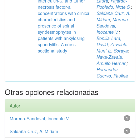
interleukin-6, and tumor
Laura
;
Fajardo-
necrosis factor-a
Robledo, Nicte S.
;
concentrations with clinical
Saldaña-Cruz, A.
characteristics and
Miriam
;
Moreno-
presence of spinal
Sandoval,
syndesmophytes in
Inocente V.
;
patients with ankylosing
Bonilla-Lara,
spondylitis: A cross-
David
;
Zavaleta-
sectional study
Mun˜ iz, Soraya
;
Nava-Zavala,
Arnulfo Hernan
;
Hernandez-
Cuervo, Paulina
Otras opciones relacionadas
Autor
Moreno-Sandoval, Inocente V.
1
Saldaña-Cruz, A. Miriam
1