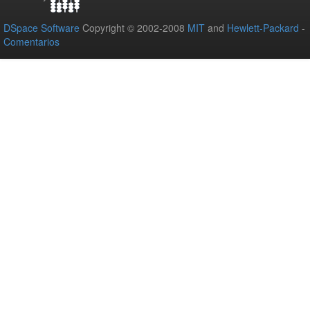
DSpace Software
Copyright © 2002-2008
MIT
and
Hewlett-Packard
-
Comentarios