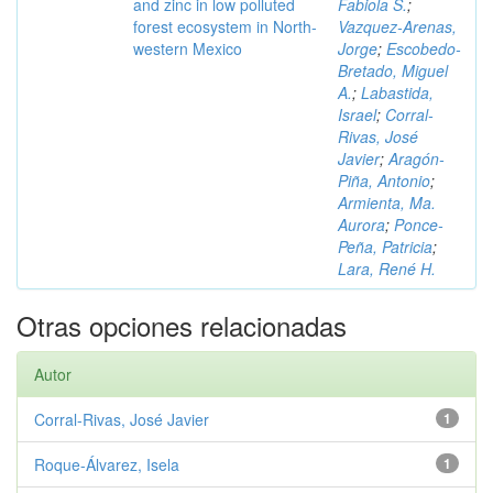
and zinc in low polluted
Fabiola S.
;
forest ecosystem in North-
Vazquez-Arenas,
western Mexico
Jorge
;
Escobedo-
Bretado, Miguel
A.
;
Labastida,
Israel
;
Corral-
Rivas, José
Javier
;
Aragón-
Piña, Antonio
;
Armienta, Ma.
Aurora
;
Ponce-
Peña, Patricia
;
Lara, René H.
Otras opciones relacionadas
Autor
Corral-Rivas, José Javier
1
Roque-Álvarez, Isela
1