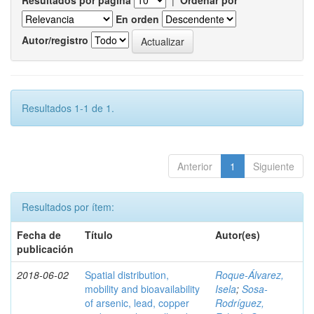
Resultados por página
|
Ordenar por
En orden
Autor/registro
Resultados 1-1 de 1.
Anterior
1
Siguiente
Resultados por ítem:
Fecha de
Título
Autor(es)
publicación
2018-06-02
Spatial distribution,
Roque-Álvarez,
mobility and bioavailability
Isela
;
Sosa-
of arsenic, lead, copper
Rodríguez,