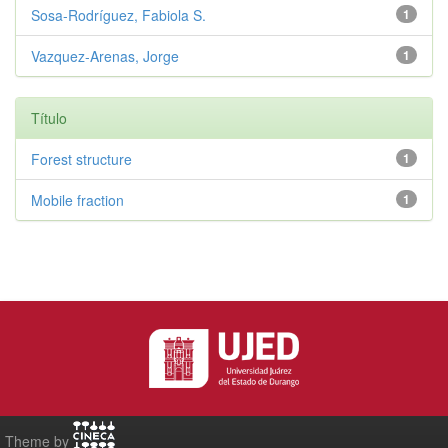
Sosa-Rodríguez, Fabiola S.
1
Vazquez-Arenas, Jorge
1
Título
Forest structure
1
Mobile fraction
1
Theme by