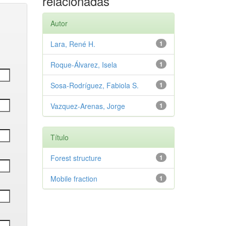
relacionadas
Autor
Lara, René H.
1
Roque-Álvarez, Isela
1
Sosa-Rodríguez, Fabiola S.
1
Vazquez-Arenas, Jorge
1
Título
Forest structure
1
Mobile fraction
1