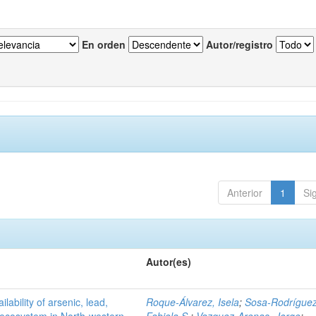
En orden
Autor/registro
Anterior
1
Si
Autor(es)
ilability of arsenic, lead,
Roque-Álvarez, Isela
;
Sosa-Rodríguez