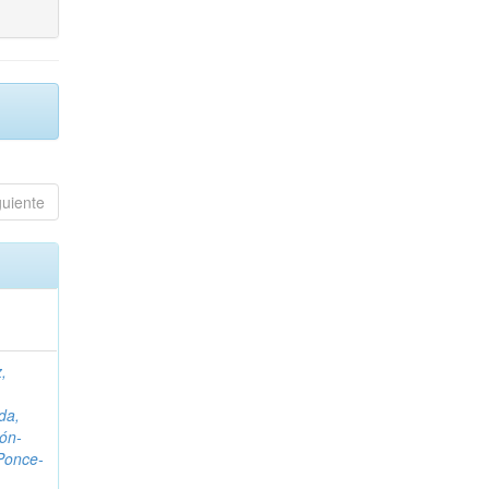
guiente
,
da,
ón-
Ponce-