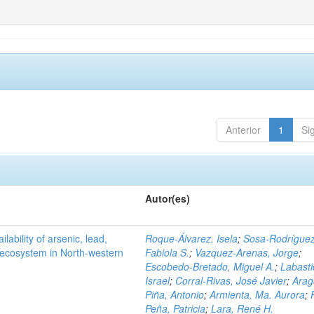
Anterior
1
Si
Autor(es)
ilability of arsenic, lead,
Roque-Álvarez, Isela
;
Sosa-Rodríguez
t ecosystem in North-western
Fabiola S.
;
Vazquez-Arenas, Jorge
;
Escobedo-Bretado, Miguel A.
;
Labasti
Israel
;
Corral-Rivas, José Javier
;
Arag
Piña, Antonio
;
Armienta, Ma. Aurora
;
Peña, Patricia
;
Lara, René H.