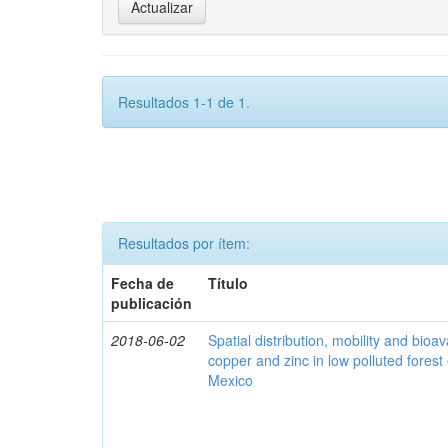
Resultados 1-1 de 1.
Resultados por ítem:
Fecha de
Título
publicación
2018-06-02
Spatial distribution, mobility and bioava
copper and zinc in low polluted fores
Mexico