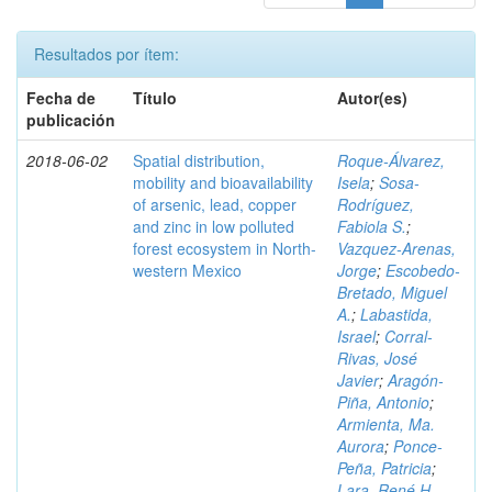
Resultados por ítem:
Fecha de
Título
Autor(es)
publicación
2018-06-02
Spatial distribution,
Roque-Álvarez,
mobility and bioavailability
Isela
;
Sosa-
of arsenic, lead, copper
Rodríguez,
and zinc in low polluted
Fabiola S.
;
forest ecosystem in North-
Vazquez-Arenas,
western Mexico
Jorge
;
Escobedo-
Bretado, Miguel
A.
;
Labastida,
Israel
;
Corral-
Rivas, José
Javier
;
Aragón-
Piña, Antonio
;
Armienta, Ma.
Aurora
;
Ponce-
Peña, Patricia
;
Lara, René H.