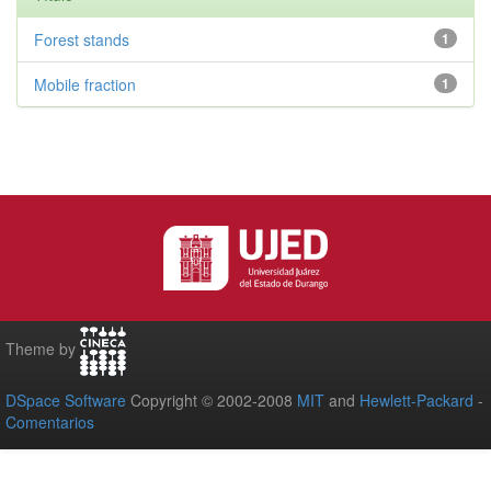
Forest stands
1
Mobile fraction
1
Theme by
DSpace Software
Copyright © 2002-2008
MIT
and
Hewlett-Packard
-
Comentarios