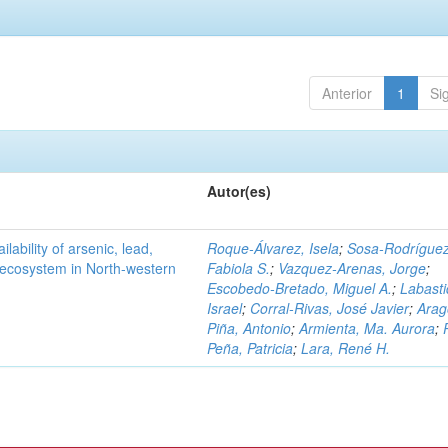
Anterior
1
Si
Autor(es)
ilability of arsenic, lead,
Roque-Álvarez, Isela
;
Sosa-Rodríguez
t ecosystem in North-western
Fabiola S.
;
Vazquez-Arenas, Jorge
;
Escobedo-Bretado, Miguel A.
;
Labasti
Israel
;
Corral-Rivas, José Javier
;
Arag
Piña, Antonio
;
Armienta, Ma. Aurora
;
Peña, Patricia
;
Lara, René H.