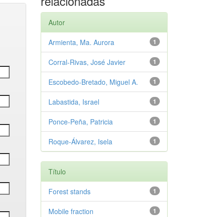
relacionadas
Autor
Armienta, Ma. Aurora
1
Corral-Rivas, José Javier
1
Escobedo-Bretado, Miguel A.
1
Labastida, Israel
1
Ponce-Peña, Patricia
1
Roque-Álvarez, Isela
1
Título
Forest stands
1
Mobile fraction
1