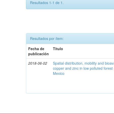
Resultados 1-1 de 1.
Resultados por ítem:
Fecha de
Título
publicación
2018-06-02
Spatial distribution, mobility and bioava
copper and zinc in low polluted fores
Mexico