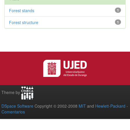
Forest stands
1
Forest structure
1
Theme by
DSpace Software
Copyright © 2002-2008
MIT
and
Hewlett-Packard
-
Comentarios