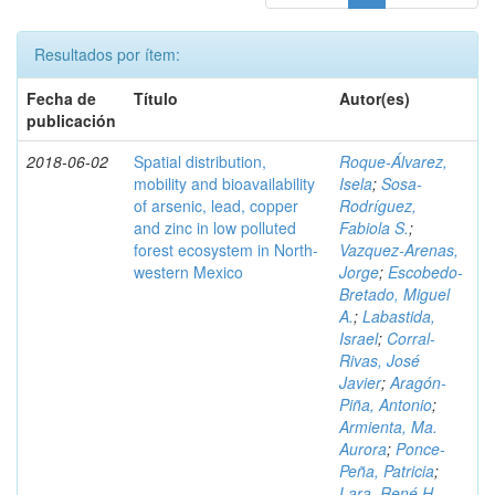
Resultados por ítem:
Fecha de
Título
Autor(es)
publicación
2018-06-02
Spatial distribution,
Roque-Álvarez,
mobility and bioavailability
Isela
;
Sosa-
of arsenic, lead, copper
Rodríguez,
and zinc in low polluted
Fabiola S.
;
forest ecosystem in North-
Vazquez-Arenas,
western Mexico
Jorge
;
Escobedo-
Bretado, Miguel
A.
;
Labastida,
Israel
;
Corral-
Rivas, José
Javier
;
Aragón-
Piña, Antonio
;
Armienta, Ma.
Aurora
;
Ponce-
Peña, Patricia
;
Lara, René H.