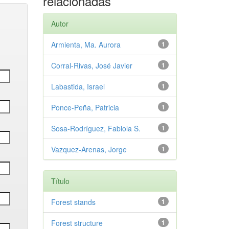
relacionadas
Autor
Armienta, Ma. Aurora
1
Corral-Rivas, José Javier
1
Labastida, Israel
1
Ponce-Peña, Patricia
1
Sosa-Rodríguez, Fabiola S.
1
Vazquez-Arenas, Jorge
1
Título
Forest stands
1
Forest structure
1