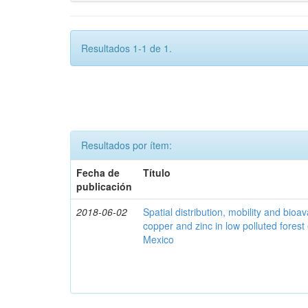
Resultados 1-1 de 1.
Resultados por ítem:
Fecha de
Título
publicación
2018-06-02
Spatial distribution, mobility and bioava
copper and zinc in low polluted fores
Mexico