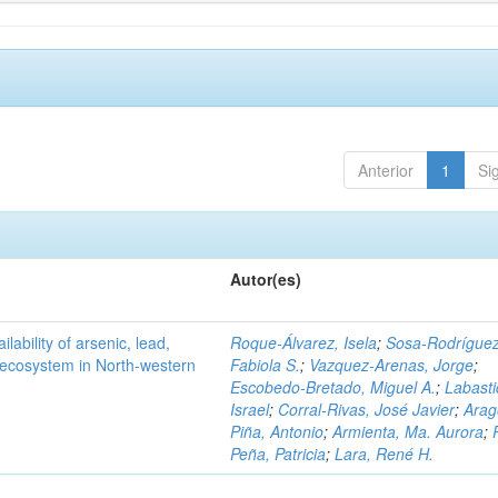
Anterior
1
Si
Autor(es)
ilability of arsenic, lead,
Roque-Álvarez, Isela
;
Sosa-Rodríguez
t ecosystem in North-western
Fabiola S.
;
Vazquez-Arenas, Jorge
;
Escobedo-Bretado, Miguel A.
;
Labasti
Israel
;
Corral-Rivas, José Javier
;
Arag
Piña, Antonio
;
Armienta, Ma. Aurora
;
Peña, Patricia
;
Lara, René H.