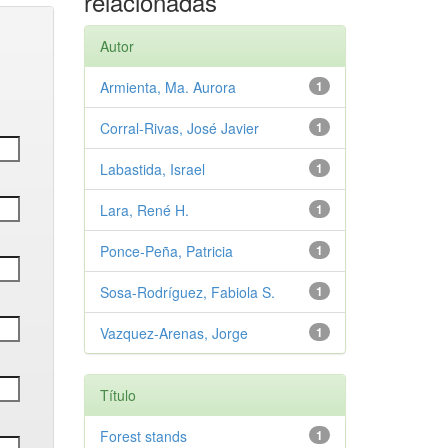
relacionadas
Autor
Armienta, Ma. Aurora
1
Corral-Rivas, José Javier
1
Labastida, Israel
1
Lara, René H.
1
Ponce-Peña, Patricia
1
Sosa-Rodríguez, Fabiola S.
1
Vazquez-Arenas, Jorge
1
Título
Forest stands
1