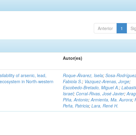
Anterior
1
Si
Autor(es)
ilability of arsenic, lead,
Roque-Álvarez, Isela
;
Sosa-Rodríguez
t ecosystem in North-western
Fabiola S.
;
Vazquez-Arenas, Jorge
;
Escobedo-Bretado, Miguel A.
;
Labasti
Israel
;
Corral-Rivas, José Javier
;
Arag
Piña, Antonio
;
Armienta, Ma. Aurora
;
Peña, Patricia
;
Lara, René H.