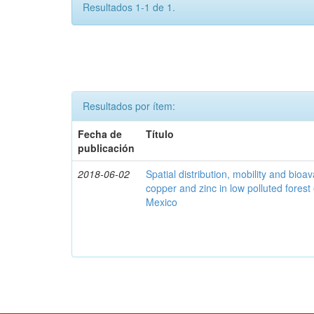
Resultados 1-1 de 1.
Resultados por ítem:
Fecha de
Título
publicación
2018-06-02
Spatial distribution, mobility and bioava
copper and zinc in low polluted fores
Mexico