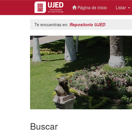
Página de inicio
Listar
Skip
Te encuentras en:
Repositorio UJED
navigation
Buscar