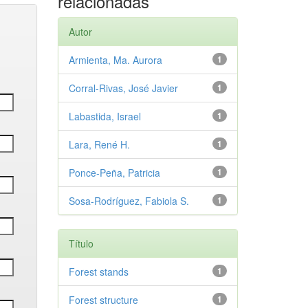
relacionadas
Autor
Armienta, Ma. Aurora
1
Corral-Rivas, José Javier
1
Labastida, Israel
1
Lara, René H.
1
Ponce-Peña, Patricia
1
Sosa-Rodríguez, Fabiola S.
1
Título
Forest stands
1
Forest structure
1