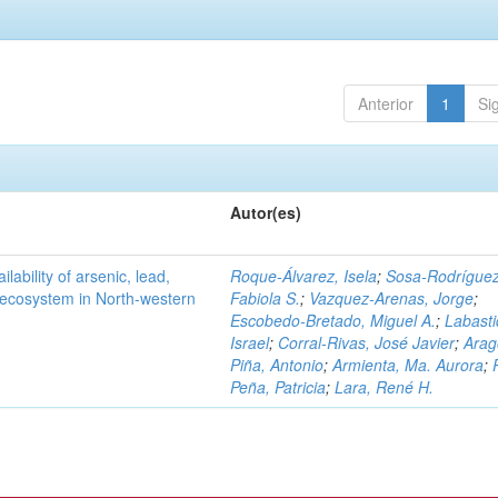
Anterior
1
Si
Autor(es)
ilability of arsenic, lead,
Roque-Álvarez, Isela
;
Sosa-Rodríguez
t ecosystem in North-western
Fabiola S.
;
Vazquez-Arenas, Jorge
;
Escobedo-Bretado, Miguel A.
;
Labasti
Israel
;
Corral-Rivas, José Javier
;
Arag
Piña, Antonio
;
Armienta, Ma. Aurora
;
Peña, Patricia
;
Lara, René H.