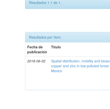
Resultados 1-1 de 1.
Resultados por ítem:
Fecha de
Título
publicación
2018-06-02
Spatial distribution, mobility and bioava
copper and zinc in low polluted fores
Mexico