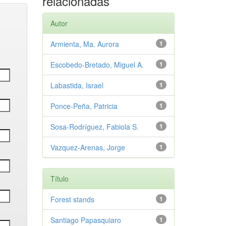
relacionadas
Autor
Armienta, Ma. Aurora
1
Escobedo-Bretado, Miguel A.
1
Labastida, Israel
1
Ponce-Peña, Patricia
1
Sosa-Rodríguez, Fabiola S.
1
Vazquez-Arenas, Jorge
1
Título
Forest stands
1
Santiago Papasquiaro
1