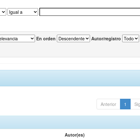
En orden
Autor/registro
Anterior
1
Si
Autor(es)